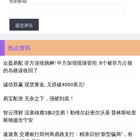
你的邮箱
*
提交评论
热点资讯
众盈易配 菲方连续挑衅! 中方加强现场管控, 8个被菲方占领
的岛礁该收回了
诚信双赢 现货黄金, 又跌破4000美元!
易宝配资 无奈之下，强硬到底！
智云理财 活塞雄鹿3换2交易！勒维尔赴密尔沃基 普林斯哈里
斯驰援坎宁安
速速查 交通银行郑州商鼎路支行：精准识别“新型骗局”，有