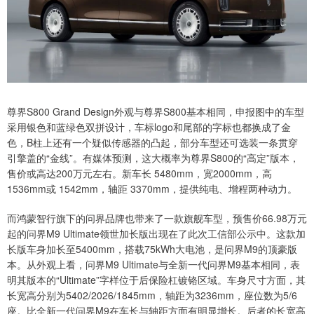
尊界S800 Grand Design外观与尊界S800基本相同，申报图中的车型
采用银色和蓝绿色双拼设计，车标logo和尾部的字标也都换成了金
色，B柱上还有一个疑似传感器的凸起，部分车型还可选装一条贯穿
引擎盖的“金线”。有媒体预测，这大概率为尊界S800的“高定”版本，
售价或高达200万元左右。新车长 5480mm，宽2000mm，高
1536mm或 1542mm，轴距 3370mm，提供纯电、增程两种动力。
而鸿蒙智行旗下的问界品牌也带来了一款旗舰车型，预售价66.98万元
起的问界M9 Ultimate领世加长版出现在了此次工信部公示中。这款加
长版车身加长至5400mm，搭载75kWh大电池，是问界M9的顶豪版
本。从外观上看，问界M9 Ultimate与全新一代问界M9基本相同，表
明其版本的“Ultimate”字样位于后保险杠镀铬区域。车身尺寸方面，其
长宽高分别为5402/2026/1845mm，轴距为3236mm，座位数为5/6
座。比全新一代问界M9在车长与轴距方面有明显增长。后者的长宽高