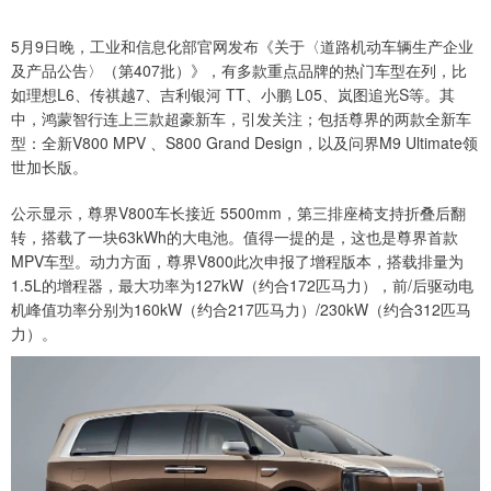
5月9日晚，工业和信息化部官网发布《关于〈道路机动车辆生产企业
及产品公告〉（第407批）》，有多款重点品牌的热门车型在列，比
如理想L6、传祺越7、吉利银河 TT、小鹏 L05、岚图追光S等。其
中，鸿蒙智行连上三款超豪新车，引发关注；包括尊界的两款全新车
型：全新V800 MPV 、S800 Grand Design，以及问界M9 Ultimate领
世加长版。
公示显示，尊界V800车长接近 5500mm，第三排座椅支持折叠后翻
转，搭载了一块63kWh的大电池。值得一提的是，这也是尊界首款
MPV车型。动力方面，尊界V800此次申报了增程版本，搭载排量为
1.5L的增程器，最大功率为127kW（约合172匹马力），前/后驱动电
机峰值功率分别为160kW（约合217匹马力）/230kW（约合312匹马
力）。