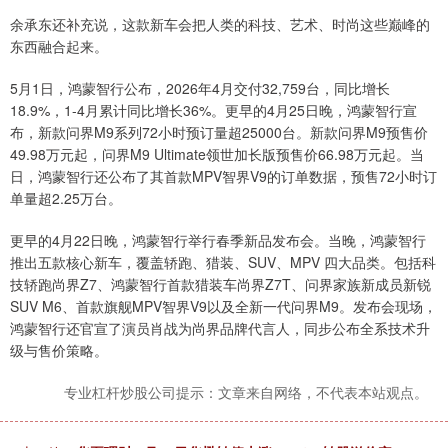
余承东还补充说，这款新车会把人类的科技、艺术、时尚这些巅峰的
东西融合起来。
5月1日，鸿蒙智行公布，2026年4月交付32,759台，同比增长
18.9%，1-4月累计同比增长36%。更早的4月25日晚，鸿蒙智行宣
布，新款问界M9系列72小时预订量超25000台。新款问界M9预售价
49.98万元起，问界M9 Ultimate领世加长版预售价66.98万元起。当
日，鸿蒙智行还公布了其首款MPV智界V9的订单数据，预售72小时订
单量超2.25万台。
更早的4月22日晚，鸿蒙智行举行春季新品发布会。当晚，鸿蒙智行
推出五款核心新车，覆盖轿跑、猎装、SUV、MPV 四大品类。包括科
技轿跑尚界Z7、鸿蒙智行首款猎装车尚界Z7T、问界家族新成员新锐
SUV M6、首款旗舰MPV智界V9以及全新一代问界M9。发布会现场，
鸿蒙智行还官宣了演员肖战为尚界品牌代言人，同步公布全系技术升
级与售价策略。
专业杠杆炒股公司提示：文章来自网络，不代表本站观点。