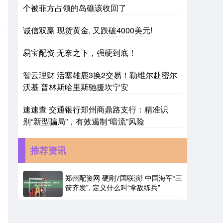
个被菲方占领的岛礁该收回了
诚信双赢 现货黄金, 又跌破4000美元!
易宝配资 无奈之下，强硬到底！
智云理财 活塞雄鹿3换2交易！勒维尔赴密尔
沃基 普林斯哈里斯驰援坎宁安
速速查 交通银行郑州商鼎路支行：精准识
别“新型骗局”，有效遏制“暗流”风险
推荐资讯
郑州配资网 硬刚7国联演! 中国海军“三
箭齐发”, 定义什么叫“拿敌练兵”