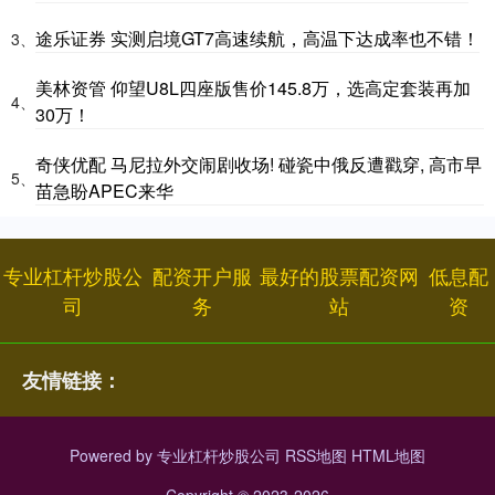
途乐证券 实测启境GT7高速续航，高温下达成率也不错！
3、
美林资管 仰望U8L四座版售价145.8万，选高定套装再加
4、
30万！
奇侠优配 马尼拉外交闹剧收场! 碰瓷中俄反遭戳穿, 高市早
5、
苗急盼APEC来华
专业杠杆炒股公
配资开户服
最好的股票配资网
低息配
司
务
站
资
友情链接：
Powered by
专业杠杆炒股公司
RSS地图
HTML地图