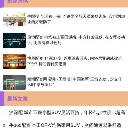
推荐资讯
牛跟投 全球独一份! 巴铁两名航天员来华训练, 没想到却
让西方破防了
启恒配资 内塔被上百国通缉, 中方打破沉默, 在安理会动
手, 明牌清算以色列
博星配资 14死37伤, 以军深夜开火, 内塔尼亚胡或被迫
下台? 特朗普转变态度
郑州配资网 硬刚7国联演! 中国海军“三箭齐发”, 定义什
么叫“拿敌练兵”
最新文章
泸深配 城市五座小型SUV灵活百搭，年轻代步性价比超高
1、
牛360配资 本田CR-V均衡家用SUV，空间通透驾乘舒适
2、