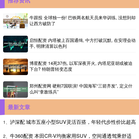
推荐资讯
牛跟投 全球独一份! 巴铁两名航天员来华训练, 没想到却
让西方破防了
启恒配资 内塔被上百国通缉, 中方打破沉默, 在安理会动
手, 明牌清算以色列
博星配资 14死37伤, 以军深夜开火, 内塔尼亚胡或被迫
下台? 特朗普转变态度
郑州配资网 硬刚7国联演! 中国海军“三箭齐发”, 定义什
么叫“拿敌练兵”
最新文章
泸深配 城市五座小型SUV灵活百搭，年轻代步性价比超高
1、
牛360配资 本田CR-V均衡家用SUV，空间通透驾乘舒适
2、