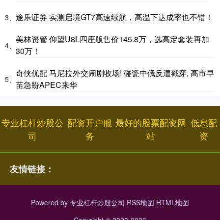
途乐证券 实测启境GT7高速续航，高温下达成率也不错！
3、
美林资管 仰望U8L四座版售价145.8万，选高定套装再加
4、
30万！
奇侠优配 马尼拉外交闹剧收场! 碰瓷中俄反遭戳穿, 高市早
5、
苗急盼APEC来华
专业杠杆炒股公
配资开户服
最好的股票配资网
低息配
司
务
站
资
友情链接：
Powered by
专业杠杆炒股公司
RSS地图
HTML地图