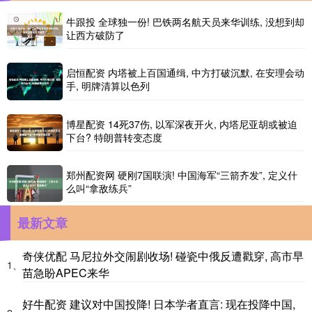
牛跟投 全球独一份! 巴铁两名航天员来华训练, 没想到却
让西方破防了
启恒配资 内塔被上百国通缉, 中方打破沉默, 在安理会动
手, 明牌清算以色列
博星配资 14死37伤, 以军深夜开火, 内塔尼亚胡或被迫
下台? 特朗普转变态度
郑州配资网 硬刚7国联演! 中国海军“三箭齐发”, 定义什
么叫“拿敌练兵”
最新文章
奇侠优配 马尼拉外交闹剧收场! 碰瓷中俄反遭戳穿, 高市早
1、
苗急盼APEC来华
好牛配资 建议对中国投降! 日本学者直言: 现在投降中国,