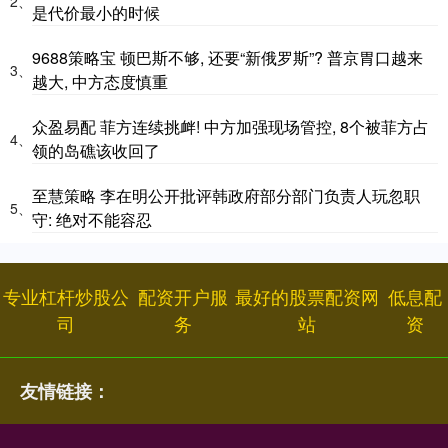
2、
是代价最小的时候
9688策略宝 顿巴斯不够, 还要“新俄罗斯”? 普京胃口越来
3、
越大, 中方态度慎重
众盈易配 菲方连续挑衅! 中方加强现场管控, 8个被菲方占
4、
领的岛礁该收回了
至慧策略 李在明公开批评韩政府部分部门负责人玩忽职
5、
守: 绝对不能容忍
专业杠杆炒股公
配资开户服
最好的股票配资网
低息配
司
务
站
资
友情链接：