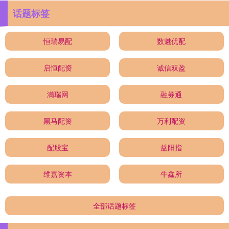
话题标签
恒瑞易配
数魅优配
启恒配资
诚信双盈
满瑞网
融券通
黑马配资
万利配资
配股宝
益阳指
维嘉资本
牛鑫所
全部话题标签