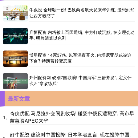
牛跟投 全球独一份! 巴铁两名航天员来华训练, 没想到却
让西方破防了
启恒配资 内塔被上百国通缉, 中方打破沉默, 在安理会动
手, 明牌清算以色列
博星配资 14死37伤, 以军深夜开火, 内塔尼亚胡或被迫
下台? 特朗普转变态度
郑州配资网 硬刚7国联演! 中国海军“三箭齐发”, 定义什
么叫“拿敌练兵”
最新文章
奇侠优配 马尼拉外交闹剧收场! 碰瓷中俄反遭戳穿, 高市早
1、
苗急盼APEC来华
好牛配资 建议对中国投降! 日本学者直言: 现在投降中国,