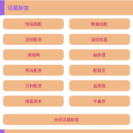
话题标签
恒瑞易配
数魅优配
启恒配资
诚信双盈
满瑞网
融券通
黑马配资
配股宝
万利配资
益阳指
维嘉资本
牛鑫所
全部话题标签