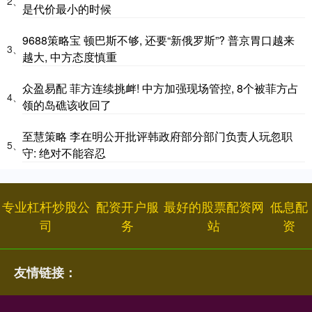
2、
是代价最小的时候
9688策略宝 顿巴斯不够, 还要“新俄罗斯”? 普京胃口越来
3、
越大, 中方态度慎重
众盈易配 菲方连续挑衅! 中方加强现场管控, 8个被菲方占
4、
领的岛礁该收回了
至慧策略 李在明公开批评韩政府部分部门负责人玩忽职
5、
守: 绝对不能容忍
专业杠杆炒股公
配资开户服
最好的股票配资网
低息配
司
务
站
资
友情链接：